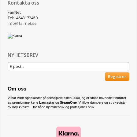
Kontakta oss
FairNet
Tel:+4643172450
info@
fairnet.se
NYHETSBREV
Registrer
Om oss
Vi har vært spesialister på tekstilpleie siden 2000, og er stolte hoveddistributører
av premiummerkene
Laurastar
og
SteamOne
. Vi tilbyr dampere og strykeutstyr
av høy kvalitet – for både hjemmebruk og profesjonell bruk.