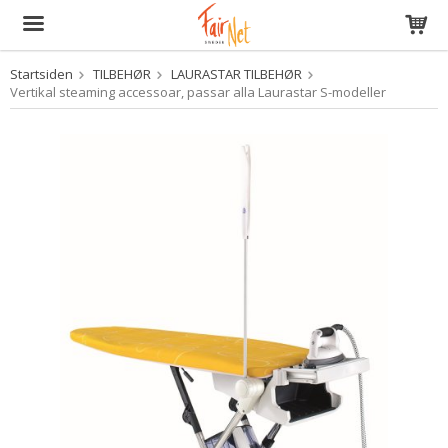
Startsiden
TILBEHØR
LAURASTAR TILBEHØR
Produktet har blitt lagt til i handlekurven din
Vertikal steaming accessoar, passar alla Laurastar S-modeller