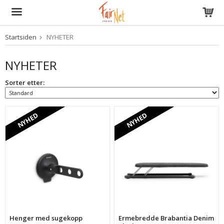
Startsiden
NYHETER
Produktet har blitt lagt til i handlekurven din
NYHETER
Sorter etter:
NYHED
NYHED
Henger med sugekopp
Ermebredde Brabantia Denim