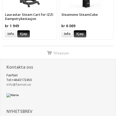
Laurastar Steam Cart for IZZI
Steamone SteamCube
Dampstrykestasjon
kr 1 949
kr 6 069
Info
Kjøp
Info
Kjøp
Til kassen
Kontakta oss
FairNet
Tel:+4643172450
info@
fairnet.se
NYHETSBREV