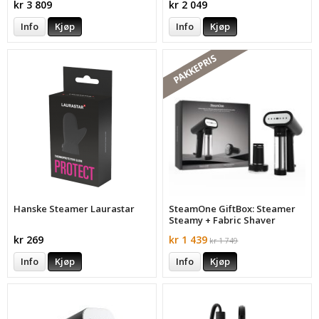
kr 3 809
kr 2 049
Info
Kjøp
Info
Kjøp
PAKKEPRIS
Hanske Steamer Laurastar
SteamOne GiftBox: Steamer
Steamy + Fabric Shaver
kr 269
kr 1 439
kr 1 749
Info
Kjøp
Info
Kjøp