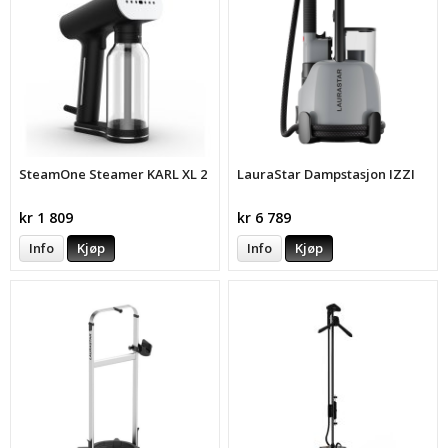
SteamOne Steamer KARL XL 2
LauraStar Dampstasjon IZZI
kr 1 809
kr 6 789
Info
Kjøp
Info
Kjøp