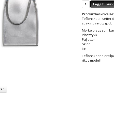
Legg til kurv
Produktbeskrivelse:
Teflonskoen setter d
stryking veldig godt.
Mørke plagg som kan
Plasttrykk
Paljetter
Skinn
Lin
Teflonskoene er tilpa
riktig modell!
ten