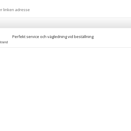
er linken adresse
Perfekt service och vägledning vid beställning
Strand