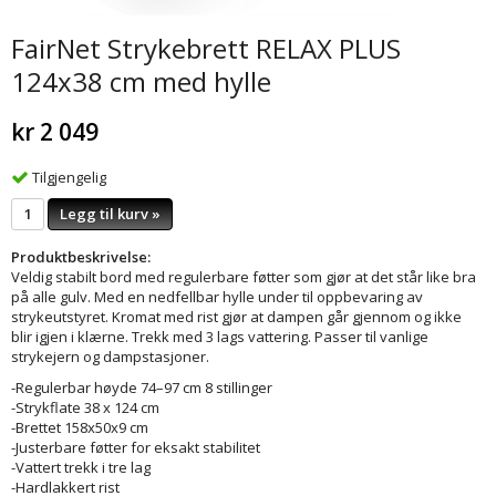
FairNet Strykebrett RELAX PLUS
124x38 cm med hylle
kr 2 049
Tilgjengelig
Legg til kurv »
Produktbeskrivelse:
Veldig stabilt bord med regulerbare føtter som gjør at det står like bra
på alle gulv. Med en nedfellbar hylle under til oppbevaring av
strykeutstyret. Kromat med rist gjør at dampen går gjennom og ikke
blir igjen i klærne. Trekk med 3 lags vattering. Passer til vanlige
strykejern og dampstasjoner.
-Regulerbar høyde 74–97 cm 8 stillinger
-Strykflate 38 x 124 cm
-Brettet 158x50x9 cm
-Justerbare føtter for eksakt stabilitet
-Vattert trekk i tre lag
-Hardlakkert rist