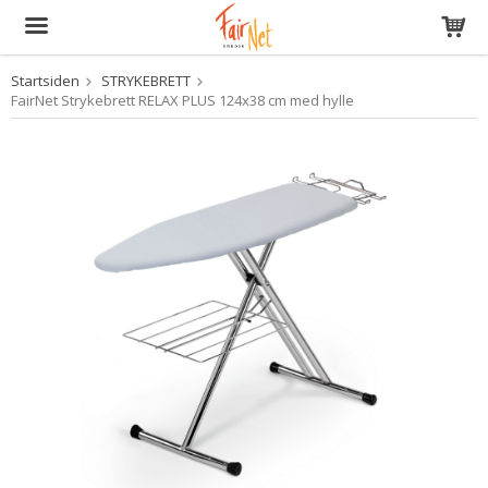
Startsiden
STRYKEBRETT
Produktet har blitt lagt til i handlekurven din
FairNet Strykebrett RELAX PLUS 124x38 cm med hylle