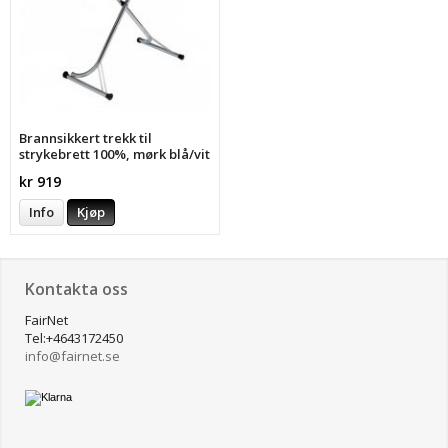
Brannsikkert trekk til
strykebrett 100%, mørk blå/vit
kr 919
Info
Kjøp
Kontakta oss
FairNet
Tel:+4643172450
info@
fairnet.se