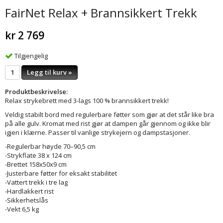
FairNet Relax + Brannsikkert Trekk
kr 2 769
Tilgjengelig
Legg til kurv »
Produktbeskrivelse:
Relax strykebrett med 3-lags 100 % brannsikkert trekk!
Veldig stabilt bord med regulerbare føtter som gjør at det står like bra
på alle gulv. Kromat med rist gjør at dampen går gjennom og ikke blir
igjen i klærne. Passer til vanlige strykejern og dampstasjoner.
-Regulerbar høyde 70–90,5 cm
-Strykflate 38 x 124 cm
-Brettet 158x50x9 cm
-Justerbare føtter for eksakt stabilitet
-Vattert trekk i tre lag
-Hardlakkert rist
-Sikkerhetslås
-Vekt 6,5 kg