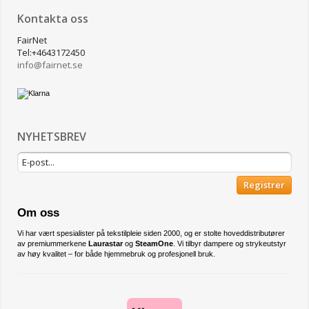
Kontakta oss
FairNet
Tel:+4643172450
info@
fairnet.se
NYHETSBREV
Registrer
Om oss
Vi har vært spesialister på tekstilpleie siden 2000, og er stolte hoveddistributører
av premiummerkene
Laurastar
og
SteamOne
. Vi tilbyr dampere og strykeutstyr
av høy kvalitet – for både hjemmebruk og profesjonell bruk.