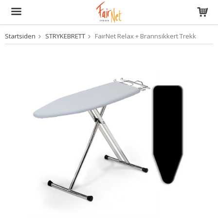
Startsiden
STRYKEBRETT
FairNet Relax + Brannsikkert Trekk
Produktet har blitt lagt til i handlekurven din