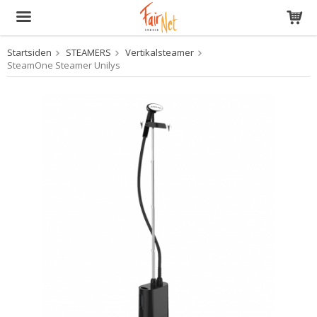
Startsiden
STEAMERS
Vertikalsteamer
Produktet har blitt lagt til i handlekurven din
SteamOne Steamer Unilys