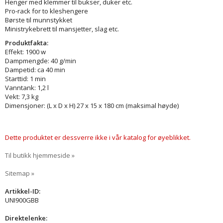
Henger med klemmer til bukser, duker etc.
Pro-rack
for to kleshengere
Børste til munnstykket
Ministrykebrett til mansjetter, slag etc.
Produktfakta:
Effekt: 1900 w
Dampmengde: 40 g/min
Dampetid: ca 40 min
Starttid: 1 min
Vanntank: 1,2 l
Vekt: 7,3 kg
Dimensjoner: (L x D x H) 27 x 15 x 180 cm (maksimal høyde)
Dette produktet er dessverre ikke i vår katalog for øyeblikket.
Til butikk hjemmeside »
Sitemap »
Artikkel-ID:
UNI900GBB
Direktelenke: