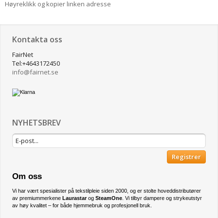
Høyreklikk og kopier linken adresse
Kontakta oss
FairNet
Tel:+4643172450
info@
fairnet.se
NYHETSBREV
Registrer
Om oss
Vi har vært spesialister på tekstilpleie siden 2000, og er stolte hoveddistributører
av premiummerkene
Laurastar
og
SteamOne
. Vi tilbyr dampere og strykeutstyr
av høy kvalitet – for både hjemmebruk og profesjonell bruk.