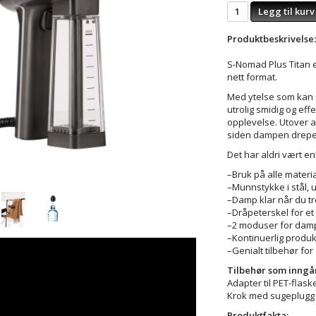
Legg til kurv
Produktbeskrivelse:
S-Nomad Plus Titan e
nett format.
Med ytelse som kan 
utrolig smidig og effe
opplevelse. Utover at
siden dampen dreper 
Det har aldri vært en
–Bruk på alle materi
–Munnstykke i stål, u
–Damp klar når du t
–Dråpeterskel for et 
–2 moduser for da
–Kontinuerlig produ
–Genialt tilbehør for
Tilbehør som inngår
Adapter til PET-flask
Krok med sugeplugg
Produktfakta: