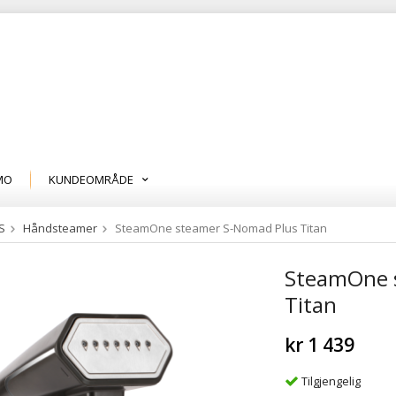
MO
KUNDEOMRÅDE
S
Håndsteamer
SteamOne steamer S-Nomad Plus Titan
SteamOne 
Titan
kr 1 439
Tilgjengelig