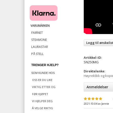
​
VARUMÄRKEN
FAIRNET
STEAMONE
Legg til ønskelis
LAURASTAR
PÅ STELL
Artikkel-ID:
SN250MG
TRENGER HJELP?
Direktelenke:
SOM KUNDE HOS
Høyreklikk og kopi
OSS ER DU LIKE
Anmeldelser
VIKTIG
ETTER OG
FØR KJØPET
VI HJELPER DEG
2021-10-04
av
Jannie
Å VELGE RIKTIG