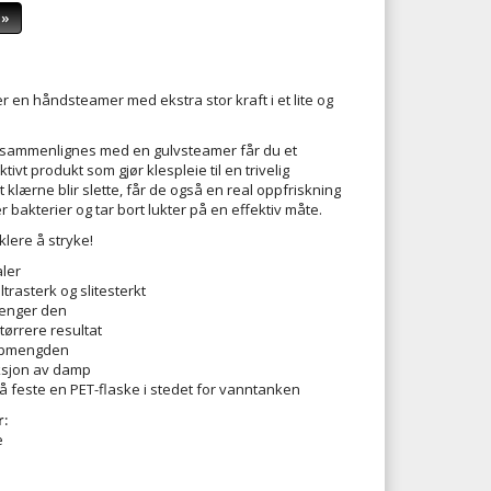
 »
r en håndsteamer med ekstra stor kraft i et lite og
sammenlignes med en gulvsteamer får du et
ktivt produkt som gjør klespleie til en trivelig
 klærne blir slette, får de også en real oppfriskning
bakterier og tar bort lukter på en effektiv måte.
klere å stryke!
aler
ltrasterk og slitesterkt
renger den
tørrere resultat
mpmengden
ksjon av damp
 å feste en PET-flaske i stedet for vanntanken
:
e