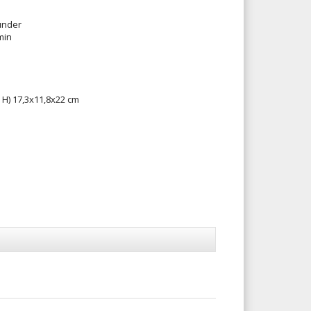
under
min
 H) 17,3x11,8x22 cm