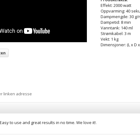
Effekt: 2000 watt
Oppvarming: 40 sek
Dampmengde: 30 g/
Dampetid: 8 min
Vanntank: 140 ml
Strømkabel: 3 m
Vekt: 1 kg
Dimensjoner: (L x D x
ten
er linken adresse
Easy to use and great results in no time. We love it!.