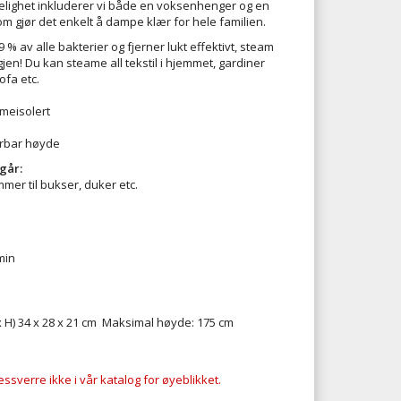
lighet inkluderer vi både en voksenhenger og en
 gjør det enkelt å dampe klær for hele familien.
 av alle bakterier og fjerner lukt effektivt, steam
igjen! Du kan steame all tekstil i hjemmet, gardiner
ofa etc.
meisolert
ang, justerbar høyde
går:
mer til bukser, duker etc.
min
x H) 34 x 28 x 21 cm
Maksimal høyde: 175 cm
ssverre ikke i vår katalog for øyeblikket.