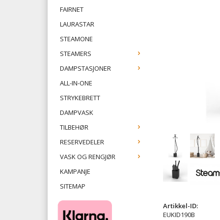
FAIRNET
LAURASTAR
STEAMONE
STEAMERS
DAMPSTASJONER
ALL-IN-ONE
STRYKEBRETT
DAMPVASK
TILBEHØR
RESERVEDELER
VASK OG RENGJØR
KAMPANJE
SITEMAP
Artikkel-ID:
​
EUKID190B