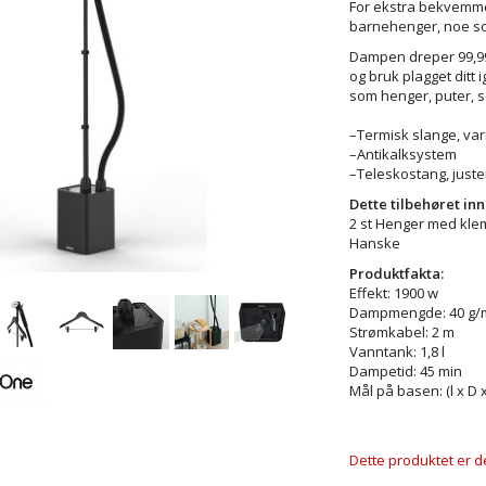
For ekstra bekvemme
barnehenger, noe som
Dampen dreper 99,99 %
og bruk plagget ditt 
som henger, puter, s
–Termisk slange, var
–Antikalksystem
–Teleskost
Dette tilbehøret inn
2 st Henger med klem
Hanske
Produktfakta:
Effekt: 1900 w
Dampmengde: 40 g/
Strømkabel: 2 m
Vanntank: 1,8 l
Dampetid: 45 min
Mål på basen: (l x D 
Dette produktet er de