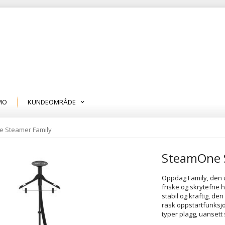
MO
KUNDEOMRÅDE
 Steamer Family
SteamOne 
Oppdag Family, den u
friske og skrytefrie
stabil og kraftig, d
rask oppstartfunksjo
typer plagg, uansett 