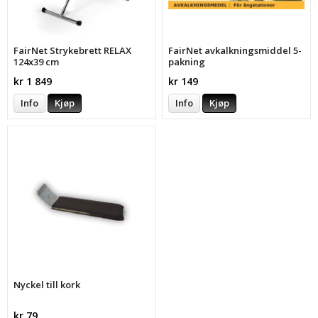
FairNet Strykebrett RELAX
FairNet avkalkningsmiddel 5-
124x39 cm
pakning
kr 1 849
kr 149
Info
Kjøp
Info
Kjøp
Nyckel till kork
kr 79