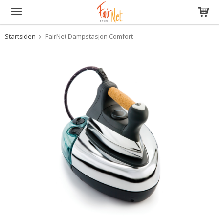
Startsiden
FairNet Dampstasjon Comfort
Produktet har blitt lagt til i handlekurven din