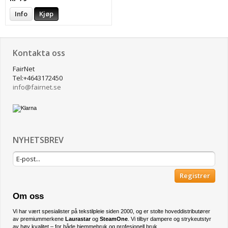
Info
Kjøp
Kontakta oss
FairNet
Tel:+4643172450
info@
fairnet.se
NYHETSBREV
Registrer
Om oss
Vi har vært spesialister på tekstilpleie siden 2000, og er stolte hoveddistributører
av premiummerkene
Laurastar
og
SteamOne
. Vi tilbyr dampere og strykeutstyr
av høy kvalitet – for både hjemmebruk og profesjonell bruk.