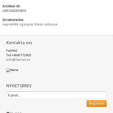
Artikkel-ID:
LSR1202Z01810
Direktelenke:
Høyreklikk og kopier linken adresse
Kontakta oss
FairNet
Tel:+4643172450
info@
fairnet.se
NYHETSBREV
Registrer