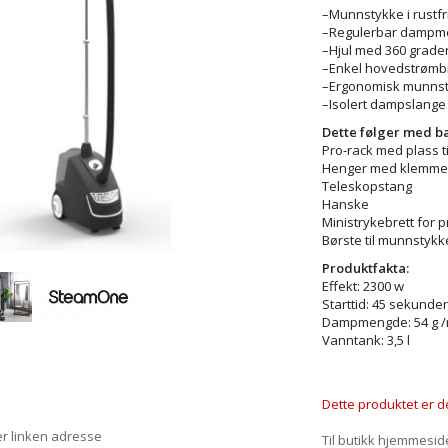
–Munnstykke i rustfr
–Regulerbar dampm
–Hjul med 360 grade
–Enkel hovedstrømb
–Ergonomisk munnst
–Isolert dampslange
Dette følger med b
Pro-rack med plass t
Henger med klemmer t
Teleskopstang
Hanske
Ministrykebrett for p
Børste til munnstykk
Produktfakta:
Effekt: 2300 w
Starttid: 45 sekunder
Dampmengde: 54 g /
Vanntank: 3,5 l
Dette produktet er de
er linken adresse
Til butikk hjemmesid