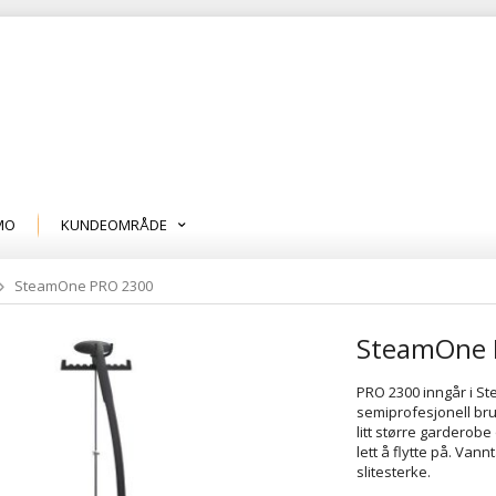
MO
KUNDEOMRÅDE
SteamOne PRO 2300
SteamOne 
PRO 2300 inngår i S
semiprofesjonell bru
litt større garderobe
lett å flytte på. Van
slitesterke.