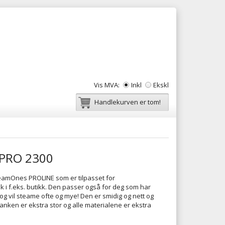
Vis MVA:
Inkl
Ekskl
Handlekurven er tom!
PRO 2300
teamOnes PROLINE som er tilpasset for
k i f.eks. butikk. Den passer også for deg som har
 og vil steame ofte og mye! Den er smidig og nett og
ntanken er ekstra stor og alle materialene er ekstra