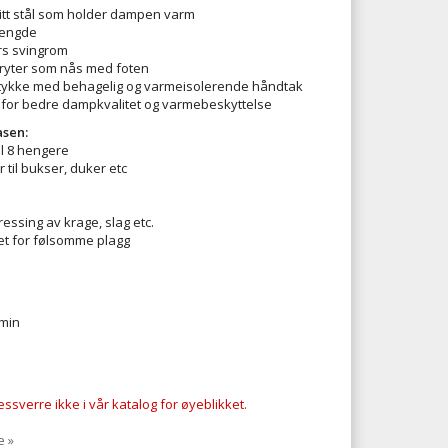
itt stål som holder dampen varm
engde
rs svingrom
ryter som nås med foten
ykke med behagelig og varmeisolerende håndtak
 for bedre dampkvalitet og varmebeskyttelse
asen:
il 8 hengere
il bukser, duker etc
ressing av krage, slag etc.
et for følsomme plagg
min
ssverre ikke i vår katalog for øyeblikket.
e »