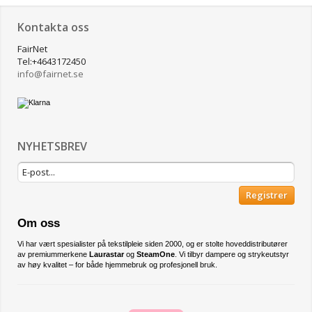
Kontakta oss
FairNet
Tel:+4643172450
info@
fairnet.se
NYHETSBREV
Registrer
Om oss
Vi har vært spesialister på tekstilpleie siden 2000, og er stolte hoveddistributører
av premiummerkene
Laurastar
og
SteamOne
. Vi tilbyr dampere og strykeutstyr
av høy kvalitet – for både hjemmebruk og profesjonell bruk.