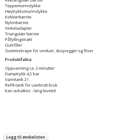
Teppemunnstykke
Høytrykksmunnstykke
Kobberbørste
Nylonbørste
Vinkeladapter
Triangulær børste
Påfyllingstrakt
Gulvfiller
Gummiskrape for vinduer, dusjvegger og fliser
Produktfakta:
Oppvarming ca. 3 minutter
Damptrykk 4,5 bar
Vanntank 2 l
Refill-tank for uavbrutt bruk
Kan avkalkes - lang levetid
Legg til ønskelisten