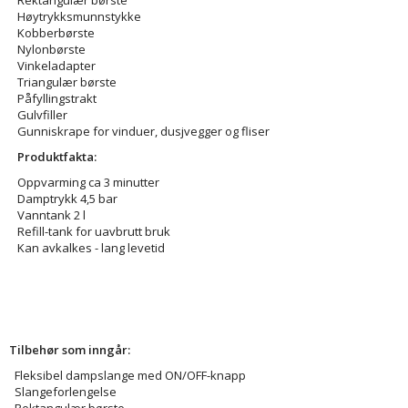
Høytrykksmunnstykke
Kobberbørste
Nylonbørste
Vinkeladapter
Triangulær børste
Påfyllingstrakt
Gulvfiller
Gunniskrape for vinduer, dusjvegger og fliser
Produktfakta:
Oppvarming ca 3 minutter
Damptrykk 4,5 bar
Vanntank 2 l
Refill-tank for uavbrutt bruk
Kan avkalkes - lang levetid
Tilbehør som inngår:
Fleksibel dampslange med ON/OFF-knapp
Slangeforlengelse
Rektangulær børste