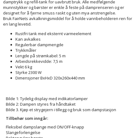
damptrykk og refill-tank for uavbrutt bruk. Alle medfølgende
munnstykker og børster er enkle å feste på damprenseren og er
designet for å fjerne smuss raskt og uten mya anstrengelse.
Bruk FairNets avkalkningsmiddel for å holde vannbeholderen ren for
en lang levetid.
Rustfri tank med eksternt varmeelement
Kan avkalkes
Regulerbar dampmengde
Trykkmåler
Lengde på strømkabel: 5 m
Arbeidsrekkevidde: 7,5 m
Vekt 6 kg
Styrke 2300 W
Dimensjoner BxHxD 320x260x440 mm
Bilde 1: Tydelig display med indikatorlamper
Bilde 2: Dampen styres fra håndtaket
Bilde 3. Kjøp et strygejern i tillegg og bruk som dampstasjon
Tillbehør som inngår:
Fleksibel dampslange med ON/OFF-knapp
Slangeforlengelse
Rektangulær børste