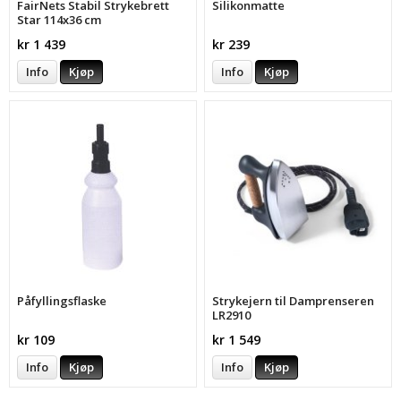
FairNets Stabil Strykebrett
Silikonmatte
Star 114x36 cm
kr 1 439
kr 239
Info
Kjøp
Info
Kjøp
Påfyllingsflaske
Strykejern til Damprenseren
LR2910
kr 109
kr 1 549
Info
Kjøp
Info
Kjøp