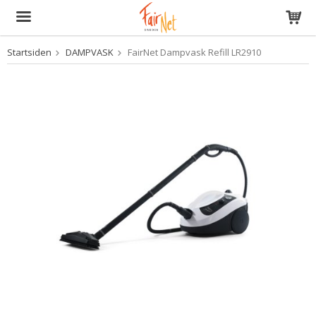
Startsiden
DAMPVASK
FairNet Dampvask Refill LR2910
Produktet har blitt lagt til i handlekurven din