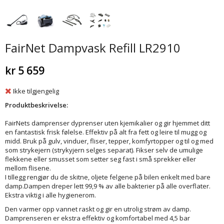
FairNet Dampvask Refill LR2910
kr 5 659
Ikke tilgjengelig
Produktbeskrivelse:
FairNets damprenser dyprenser uten kjemikalier og gir hjemmet ditt
en fantastisk frisk følelse. Effektiv på alt fra fett og leire til mugg og
midd. Bruk på gulv, vinduer, fliser, tepper, komfyrtopper og til og med
som strykejern (strykyjern selges separat). Fikser selv de umulige
flekkene eller smusset som setter seg fast i små sprekker eller
mellom flisene.
I tillegg rengjør du de skitne, oljete felgene på bilen enkelt med bare
damp.Dampen dreper lett 99,9 % av alle bakterier på alle overflater.
Ekstra viktig i alle hygienerom.
Den varmer opp vannet raskt og gir en utrolig strøm av damp.
Damprenseren er ekstra effektiv og komfortabel med 4,5 bar