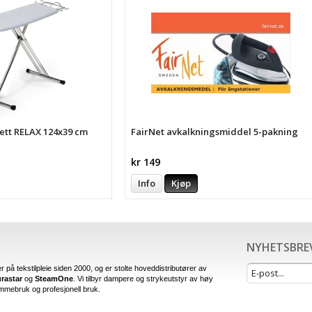
ett RELAX 124x39 cm
FairNet avkalkningsmiddel 5-pakning
kr 149
Info
Kjøp
NYHETSBRE
er på tekstilpleie siden 2000, og er stolte hoveddistributører av
rastar
og
SteamOne
. Vi tilbyr dampere og strykeutstyr av høy
emmebruk og profesjonell bruk.