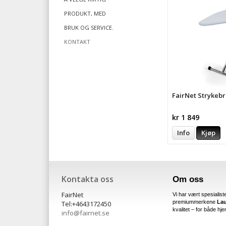
PRODUKT, MED
BRUK OG SERVICE.
KONTAKT
FairNet Strykebr
kr 1 849
Info
Kjøp
Kontakta oss
Om oss
FairNet
Vi har vært spesialist
premiummerkene
Lau
Tel:+4643172450
kvalitet – for både hj
info@
fairnet.se