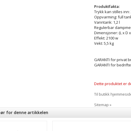
Produktfakta:
Trykk kan stilles inn:
Oppvarming: full tan
Vanntank: 1,2 l
Regulerbar dampme
Dimensjoner: (L x D x 
Effekt: 2100 w
Vekt: 5,5 kg
GARANTI for privat br
GARANTI for bedrifte
Dette produktet er de
Til butikk hjemmesid
Sitemap »
hør for denne artikkelen