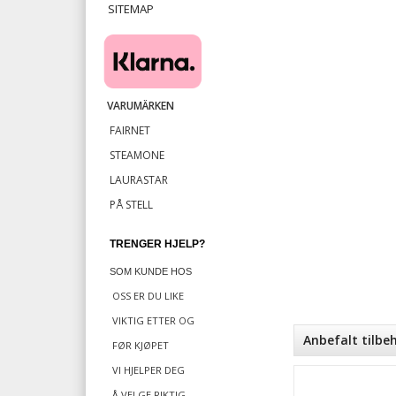
SITEMAP
​
VARUMÄRKEN
FAIRNET
STEAMONE
LAURASTAR
PÅ STELL
TRENGER HJELP?
SOM KUNDE HOS
OSS ER DU LIKE
VIKTIG
ETTER OG
Anbefalt tilbe
FØR KJØPET
VI HJELPER DEG
Å VELGE RIKTIG