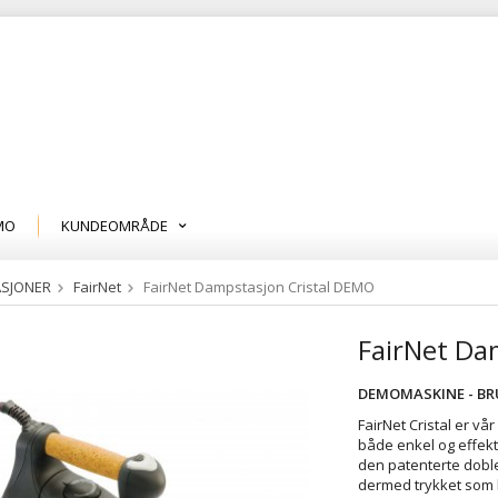
MO
KUNDEOMRÅDE
SJONER
FairNet
FairNet Dampstasjon Cristal DEMO
FairNet Da
DEMOMASKINE - BRU
FairNet Cristal er v
både enkel og effekt
den patenterte dobl
dermed trykket som 