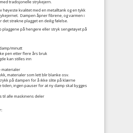
ed tradisjonelle strykejern.
av høyeste kvalitet med en metalltank og en tykk
rykejernet. Dampen åpner fibrene, og varmen i
ir det strøkne plagget en deilig følelse.
amp plaggene på hengere eller stryk sengetøyet på
 damp/minutt
ke pen etter flere års bruk
e kan stilles inn
le materialer
ykk, materialer som lett blir blanke osv.
trykk på dampen for å ikke slite på klærne
le tiden, ingen pauser for at ny damp skal bygges
 til alle maskinens deler
sultat
: