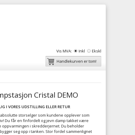
Vis MVA:
Inkl
Ekskl
Handlekurven er tom!
mpstasjon Cristal DEMO
G I VORES UDSTILLING ELLER RETUR
år absolutte storselger som kundene opplever som
iv! Du får en finfordelt og jevn damp takket være
e oppvarmingen i skredderjernet. Du beholder
bygger seg opp i tanken. Stor fordel sammenlignet