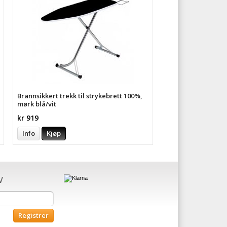
Brannsikkert trekk til strykebrett 100%,
mørk blå/vit
kr 919
Info
Kjøp
V
Registrer