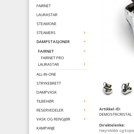
FAIRNET
LAURASTAR
STEAMONE
STEAMERS
DAMPSTASJONER
FAIRNET
FAIRNET PRO
LAURASTAR
ALL-IN-ONE
STRYKEBRETT
DAMPVASK
TILBEHØR
Artikkel-ID:
RESERVEDELER
DEMOSTRCRISTAL
VASK OG RENGJØR
Direktelenke:
KAMPANJE
Høyreklikk og kopi