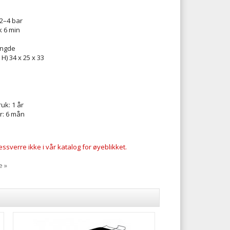
 2–4 bar
k 6 min
ngde
H) 34 x 25 x 33
uk: 1 år
r: 6 mån
ssverre ikke i vår katalog for øyeblikket.
e »