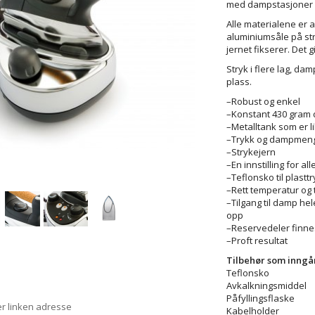
med dampstasjoner m
Alle materialene er 
aluminiumsåle på st
jernet fikserer. Det g
Stryk i flere lag, d
plass.
–Robust og enkel
–Konstant 430 gram
–Metalltank som er li
–Trykk og dampmengd
–Strykejern
–En innstilling for al
–Teflonsko til plasttr
–Rett temperatur og 
–Tilgang til damp he
opp
–Reservedeler finnes
–Proft re
Tilbehør som inngår
Teflonsko
Avkalkningsmiddel
Påfyllingsflaske
er linken adresse
Kabelholder