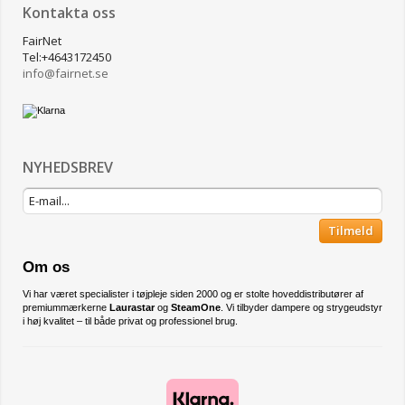
Kontakta oss
FairNet
Tel:+4643172450
​info@fairnet.se
NYHEDSBREV
Tilmeld
Om os
Vi har været specialister i tøjpleje siden 2000 og er stolte hoveddistributører af
premiummærkerne
Laurastar
og
SteamOne
. Vi tilbyder dampere og strygeudstyr
i høj kvalitet – til både privat og professionel brug.